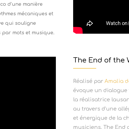
sco d’une manière
 rythmes mécaniques et
e qui souligne
 par mots et musique.
The End of the 
Réalisé par
Amalia d
évoque un dialogue v
la réalisatrice lausa
au travers d’une allé
et énergique de la c
musiciens, The End o