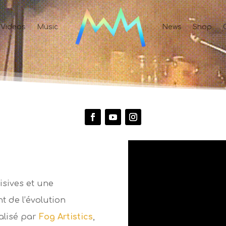
Videos
Music
News
Shop
isives et une
 de l’évolution
éalisé par
Fog Artistics
,