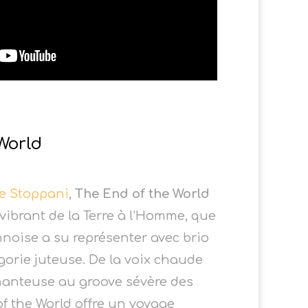
World
e Stoppani
,
The End of the World
ibrant de la Terre à l’Homme, que
nnoise a su représenter avec brio
gorie juteuse. De la voix chaude
hanteuse au groove sévère des
f the World offre un voyage