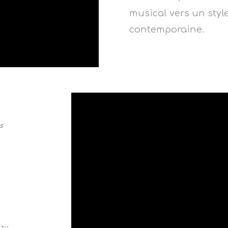
musical vers un styl
contemporaine.
s