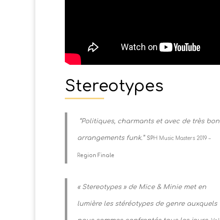
Stereotypes
“Politiques, charmants et avec de très bon
arrangements funk.”
SP
H Music Masters 2019 –
R
egion Finale
« Stereotypes » de Mice & Minie met en
lumière les stéréotypes de genre auxquels